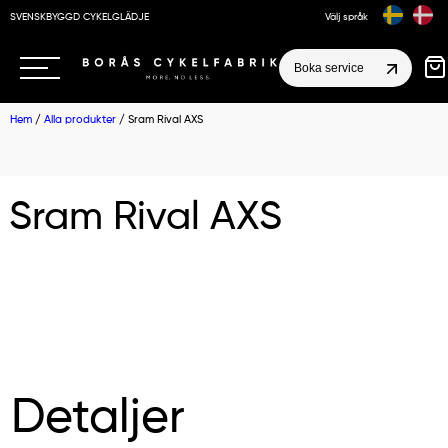
SVENSKBYGGD CYKELGLÄDJE
Välj språk
Boka service
Hem
/
Alla produkter
/ Sram Rival AXS
Sram Rival AXS
Detaljer