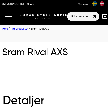
SVENSKBYGGD CYKELGLÄDJE
Välj språk
Boka service
Hem
/
Alla produkter
/ Sram Rival AXS
Sram Rival AXS
Detaljer