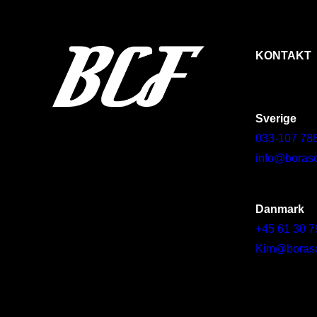
KONTAKT
Sverige
033-107 78
info@borasc
Danmark
+45 61 30 7
Kim@borascy