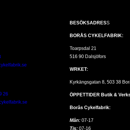
BESÖKSADRES
S
BORÅS CYKELFABRIK:
Toarpsdal 21
516 90 Dalsjöfors
8
ykelfabrik.se
WRKET:
Kyrkängsgatan 8, 503 38 Bor
9 26
ÖPPETTIDER
Butik & Verk
kelfabrik.se
Borås Cykelfabrik:
Mån:
07-17
Tis:
07-16