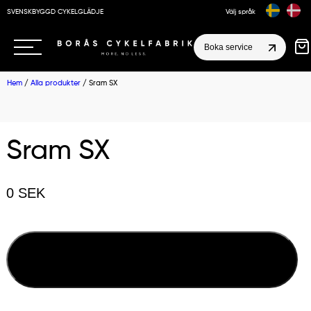
SVENSKBYGGD CYKELGLÄDJE
Välj språk
Boka service
Hem
/
Alla produkter
/ Sram SX
Sram SX
0
SEK
Beställ produkt