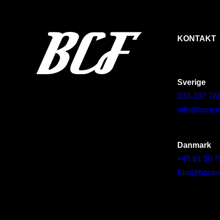
KONTAKT
Sverige
033-107 78
info@borasc
Danmark
+45 61 30 7
Kim@borascy