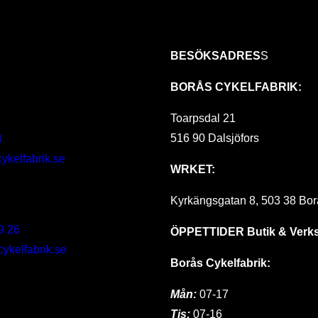
BESÖKSADRES
S
BORÅS CYKELFABRIK:
Toarpsdal 21
516 90 Dalsjöfors
8
ykelfabrik.se
WRKET:
Kyrkängsgatan 8, 503 38 Bor
9 26
ÖPPETTIDER
Butik & Verk
kelfabrik.se
Borås Cykelfabrik:
Mån:
07-17
Tis:
07-16