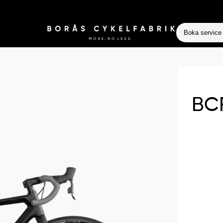
Boka service
BCF