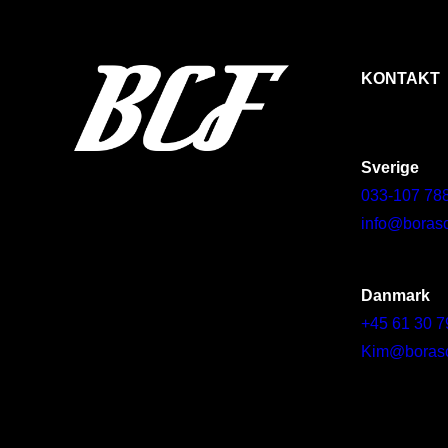
KONTAKT
Sverige
033-107 78
info@borasc
Danmark
+45 61 30 7
Kim@borascy