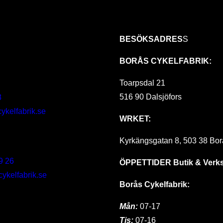
BESÖKSADRES
S
BORÅS CYKELFABRIK:
Toarpsdal 21
516 90 Dalsjöfors
8
ykelfabrik.se
WRKET:
Kyrkängsgatan 8, 503 38 Bor
9 26
ÖPPETTIDER
Butik & Verk
kelfabrik.se
Borås Cykelfabrik:
Mån:
07-17
Tis:
07-16