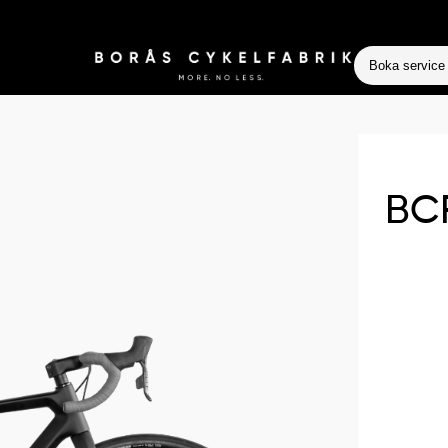
Boka service
BCF