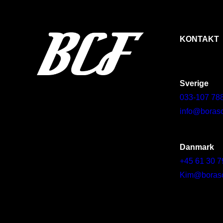
KONTAKT
Sverige
033-107 78
info@borasc
Danmark
+45 61 30 7
Kim@borascy