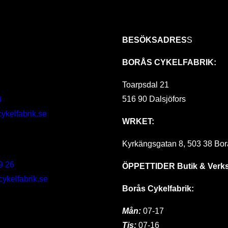
BESÖKSADRES
S
BORÅS CYKELFABRIK:
Toarpsdal 21
516 90 Dalsjöfors
8
ykelfabrik.se
WRKET:
Kyrkängsgatan 8, 503 38 Bor
9 26
ÖPPETTIDER
Butik & Verk
kelfabrik.se
Borås Cykelfabrik:
Mån:
07-17
Tis:
07-16