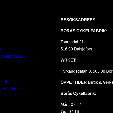
BESÖKSADRES
S
BORÅS CYKELFABRIK:
Toarpsdal 21
516 90 Dalsjöfors
8
ykelfabrik.se
WRKET:
Kyrkängsgatan 8, 503 38 Bor
9 26
ÖPPETTIDER
Butik & Verk
kelfabrik.se
Borås Cykelfabrik:
Mån:
07-17
Tis:
07-16