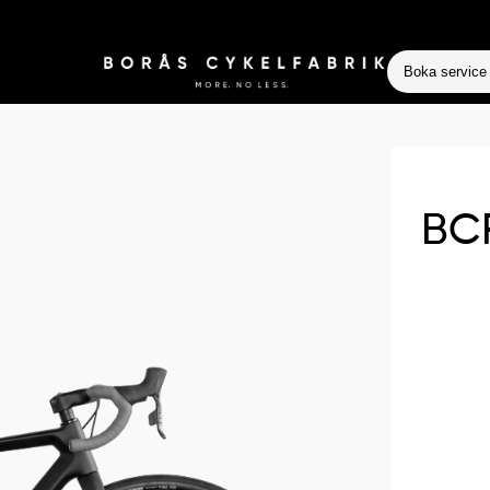
Boka service
BCF