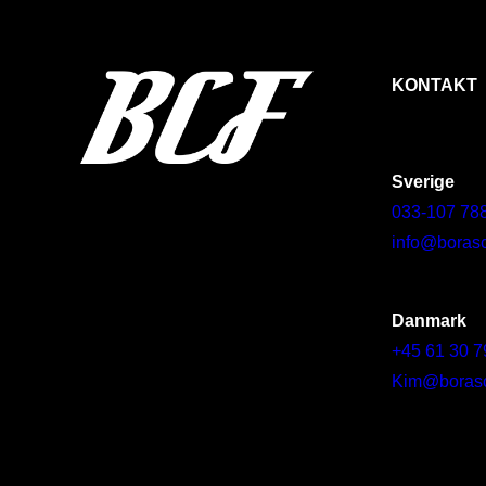
KONTAKT
Sverige
033-107 78
info@borasc
Danmark
+45 61 30 7
Kim@borascy