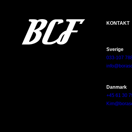
KONTAKT
Sverige
033-107 78
info@borasc
Danmark
+45 61 30 7
Kim@borascy