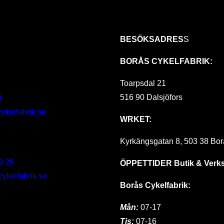
BESÖKSADRES
S
BORÅS CYKELFABRIK:
Toarpsdal 21
516 90 Dalsjöfors
8
ykelfabrik.se
WRKET:
Kyrkängsgatan 8, 503 38 Bor
9 26
ÖPPETTIDER
Butik & Verk
kelfabrik.se
Borås Cykelfabrik:
Mån:
07-17
Tis:
07-16